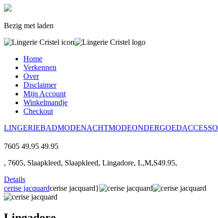
Bezig met laden
Home
Verkennen
Over
Disclaimer
Mijn Account
Winkelmandje
Checkout
LINGERIE
BADMODE
NACHTMODE
ONDERGOED
ACCESSO
7605
49.95
49.95
, 7605, Slaapkleed, Slaapkleed, Lingadore, L,M,S49.95,
Details
cerise jacquard
cerise jacquard}
Lingadore