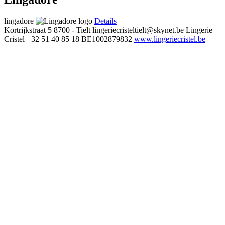
lingadore
Details
Kortrijkstraat 5
8700 - Tielt
lingeriecristeltielt@skynet.be
Lingerie
Cristel
+32 51 40 85 18
BE1002879832
www.lingeriecristel.be