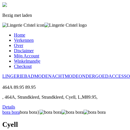
Bezig met laden
Home
Verkennen
Over
Disclaimer
Mijn Account
Winkelmandje
Checkout
LINGERIE
BADMODE
NACHTMODE
ONDERGOED
ACCESSO
464A
89.95
89.95
, 464A, Strandkleed, Strandkleed, Cyell, L,M89.95,
Details
bora bora
bora bora}
Cyell